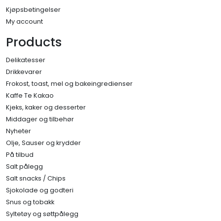
Kjøpsbetingelser
My account
Products
Delikatesser
Drikkevarer
Frokost, toast, mel og bakeingredienser
Kaffe Te Kakao
Kjeks, kaker og desserter
Middager og tilbehør
Nyheter
Olje, Sauser og krydder
På tilbud
Salt pålegg
Salt snacks / Chips
Sjokolade og godteri
Snus og tobakk
Syltetøy og søttpålegg