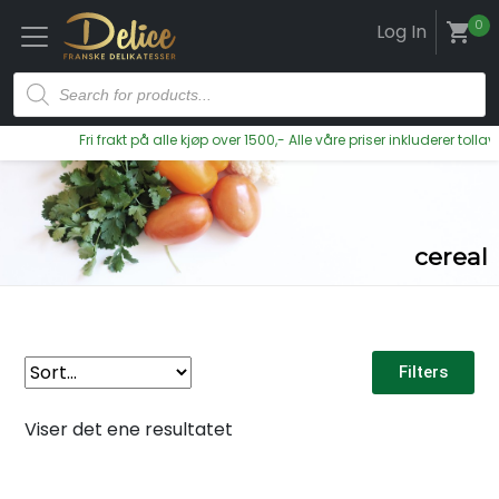
0
Log In
shopping_cart
Fri frakt på alle kjøp over 1500,- Alle våre priser inkluderer tollavgift
cereal
Filters
Viser det ene resultatet