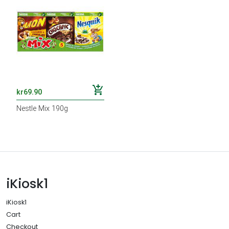
add_shopping_cart
kr
69.90
Nestle Mix 190g
iKiosk1
iKiosk1
Cart
Checkout