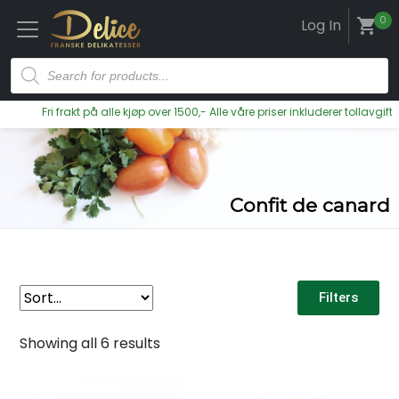
0
Log In
shopping_cart
Fri frakt på alle kjøp over 1500,- Alle våre priser inkluderer tollavgifter og 
Confit de canard
Filters
Showing all 6 results