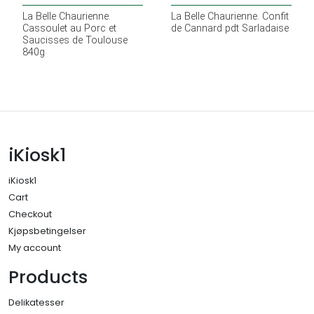
La Belle Chaurienne.
La Belle Chaurienne. Confit
Cassoulet au Porc et
de Cannard pdt Sarladaise
Saucisses de Toulouse
840g
iKiosk1
iKiosk1
Cart
Checkout
Kjøpsbetingelser
My account
Products
Delikatesser