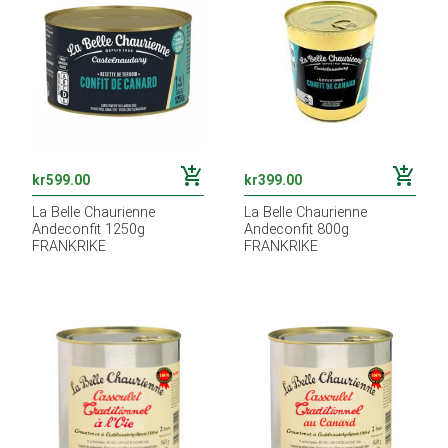
add_shopping_cart
add_shopping_cart
kr
599.00
kr
399.00
La Belle Chaurienne
La Belle Chaurienne
Andeconfit 1250g
Andeconfit 800g
FRANKRIKE
FRANKRIKE