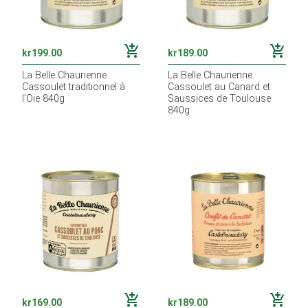
add_shopping_cart
add_shopping_cart
kr
199.00
kr
189.00
La Belle Chaurienne
La Belle Chaurienne.
Cassoulet traditionnel à
Cassoulet au Canard et
l’Oie 840g
Saussices de Toulouse
840g
add_shopping_cart
add_shopping_cart
kr
169.00
kr
189.00