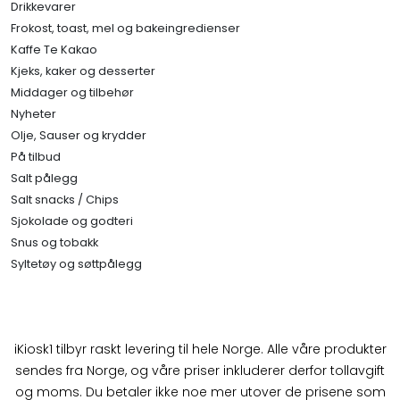
Drikkevarer
Frokost, toast, mel og bakeingredienser
Kaffe Te Kakao
Kjeks, kaker og desserter
Middager og tilbehør
Nyheter
Olje, Sauser og krydder
På tilbud
Salt pålegg
Salt snacks / Chips
Sjokolade og godteri
Snus og tobakk
Syltetøy og søttpålegg
iKiosk1 tilbyr raskt levering til hele Norge. Alle våre produkter
sendes fra Norge, og våre priser inkluderer derfor tollavgift
og moms. Du betaler ikke noe mer utover de prisene som