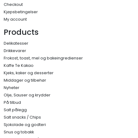
Checkout
Kjøpsbetingelser
My account
Products
Delikatesser
Drikkevarer
Frokost, toast, mel og bakeingredienser
Kaffe Te Kakao
Kjeks, kaker og desserter
Middager og tilbehør
Nyheter
Olje, Sauser og krydder
På tilbud
Salt pålegg
Salt snacks / Chips
Sjokolade og godteri
Snus og tobakk