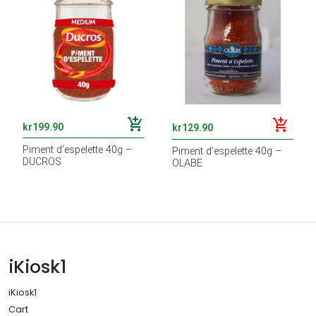
add_shopping_cart
add_shopping_cart
kr
199.90
kr
129.90
Piment d’espelette 40g –
Piment d’espelette 40g –
DUCROS
OLABE
iKiosk1
iKiosk1
Cart