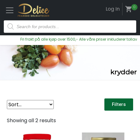
0
Log In
shopping_cart
Fri frakt på alle kjøp over 1500,- Alle våre priser inkluderer tollavgift
krydder
Filters
Showing all 2 results