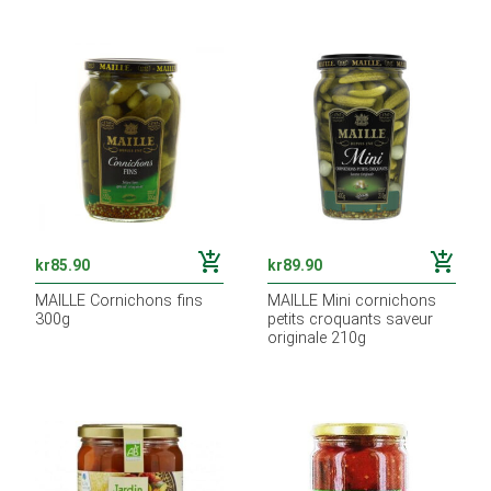
add_shopping_cart
add_shopping_cart
kr
85.90
kr
89.90
MAILLE Cornichons fins
MAILLE Mini cornichons
300g
petits croquants saveur
originale 210g