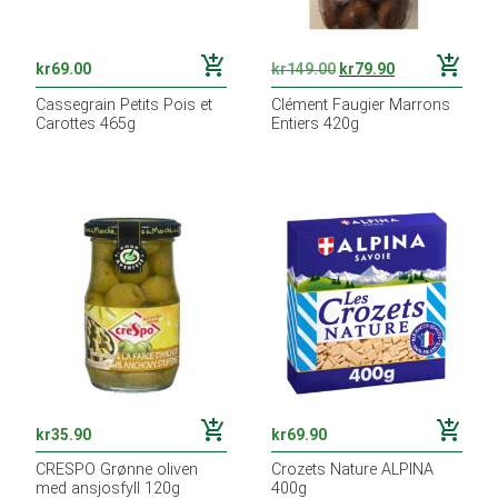
add_shopping_cart
add_shopping_cart
kr
69.00
kr
149.00
kr
79.90
Cassegrain Petits Pois et
Clément Faugier Marrons
Carottes 465g
Entiers 420g
add_shopping_cart
add_shopping_cart
kr
35.90
kr
69.90
CRESPO Grønne oliven
Crozets Nature ALPINA
med ansjosfyll 120g
400g