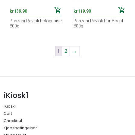
add_shopping_cart
add_shopping_cart
kr
139.90
kr
119.90
Panzani Ravioli bolognaise
Panzani Ravioli Pur Boeuf
800g
800g
1
2
→
iKiosk1
iKiosk1
Cart
Checkout
Kjøpsbetingelser