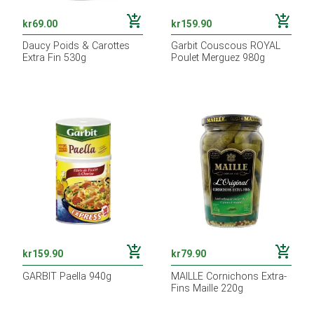
add_shopping_cart
add_shopping_cart
kr
69.00
kr
159.90
Daucy Poids & Carottes
Garbit Couscous ROYAL
Extra Fin 530g
Poulet Merguez 980g
add_shopping_cart
add_shopping_cart
kr
159.90
kr
79.90
GARBIT Paella 940g
MAILLE Cornichons Extra-
Fins Maille 220g