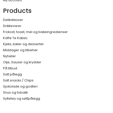
My account
Products
Delikatesser
Drikkevarer
Frokost, toast, mel og bakeingredienser
Kaffe Te Kakao
Kjeks, kaker og desserter
Middager og tilbehør
Nyheter
Olje, Sauser og krydder
På tilbud
Salt pålegg
Salt snacks / Chips
Sjokolade og godteri
Snus og tobakk
Syltetøy og søttpålegg