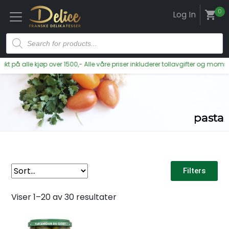
0
Log In
shopping_cart
på alle kjøp over 1500,- Alle våre priser inkluderer tollavgifter og moms
pasta
Filters
Viser 1–20 av 30 resultater