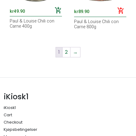
add_shopping_cart
add_shopping_cart
kr
49.90
kr
89.90
Paul & Louise Chili con
Paul & Louise Chili con
Carne 400g
Carne 800g
1
2
→
iKiosk1
iKiosk1
Cart
Checkout
Kjøpsbetingelser