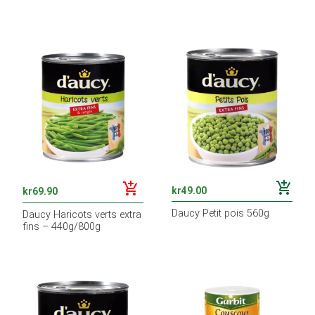
add_shopping_cart
add_shopping_cart
kr
49.00
kr
69.90
Daucy Petit pois 560g
Daucy Haricots verts extra
fins – 440g/800g