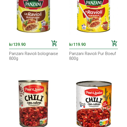
add_shopping_cart
add_shopping_cart
kr
139.90
kr
119.90
Panzani Ravioli bolognaise
Panzani Ravioli Pur Boeuf
800g
800g