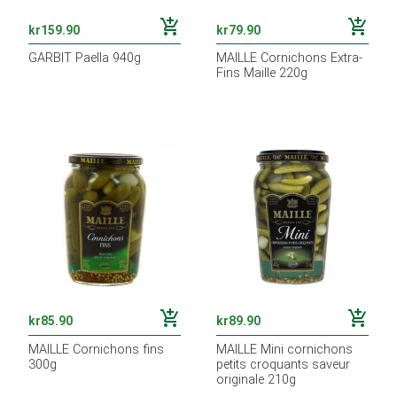
add_shopping_cart
add_shopping_cart
kr
159.90
kr
79.90
GARBIT Paella 940g
MAILLE Cornichons Extra-
Fins Maille 220g
add_shopping_cart
add_shopping_cart
kr
85.90
kr
89.90
MAILLE Cornichons fins
MAILLE Mini cornichons
300g
petits croquants saveur
originale 210g