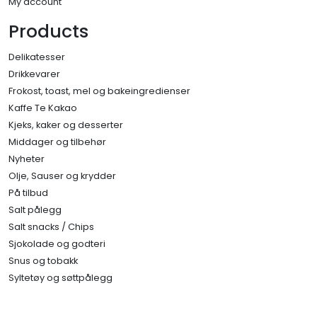
My account
Products
Delikatesser
Drikkevarer
Frokost, toast, mel og bakeingredienser
Kaffe Te Kakao
Kjeks, kaker og desserter
Middager og tilbehør
Nyheter
Olje, Sauser og krydder
På tilbud
Salt pålegg
Salt snacks / Chips
Sjokolade og godteri
Snus og tobakk
Syltetøy og søttpålegg