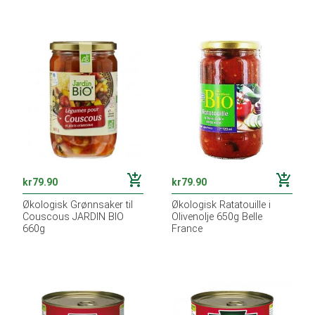
add_shopping_cart
add_shopping_cart
kr
79.90
kr
79.90
Økologisk Grønnsaker til
Økologisk Ratatouille i
Couscous JARDIN BIO
Olivenolje 650g Belle
660g
France