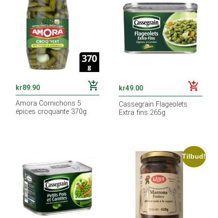
add_shopping_cart
add_shopping_cart
kr
89.90
kr
49.00
Amora Cornichons 5
Cassegrain Flageolets
épices croquante 370g
Extra fins 265g
Tilbud!