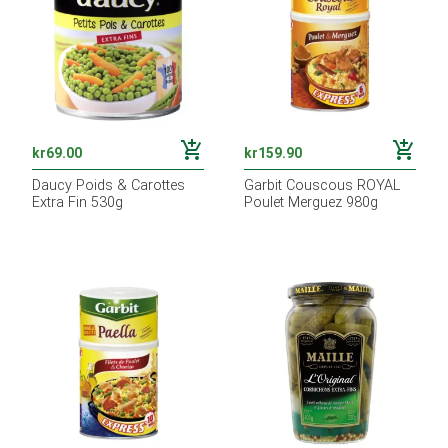
add_shopping_cart
add_shopping_cart
kr
69.00
kr
159.90
Daucy Poids & Carottes
Garbit Couscous ROYAL
Extra Fin 530g
Poulet Merguez 980g