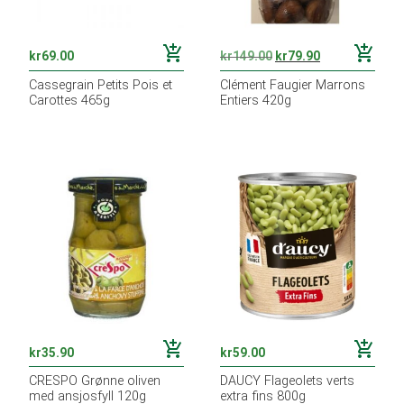
add_shopping_cart
add_shopping_cart
kr
69.00
kr
149.00
kr
79.90
Cassegrain Petits Pois et
Clément Faugier Marrons
Carottes 465g
Entiers 420g
add_shopping_cart
add_shopping_cart
kr
35.90
kr
59.00
CRESPO Grønne oliven
DAUCY Flageolets verts
med ansjosfyll 120g
extra fins 800g