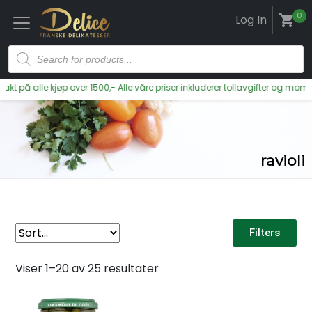
0
Log In
shopping_cart
 på alle kjøp over 1500,- Alle våre priser inkluderer tollavgifter og moms
ravioli
Filters
Viser 1–20 av 25 resultater