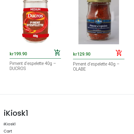
add_shopping_cart
add_shopping_cart
kr
199.90
kr
129.90
Piment d’espelette 40g –
Piment d’espelette 40g –
DUCROS
OLABE
iKiosk1
iKiosk1
Cart