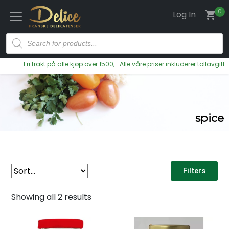
0
Log In
shopping_cart
Fri frakt på alle kjøp over 1500,- Alle våre priser inkluderer tollavgift
spice
Filters
Showing all 2 results