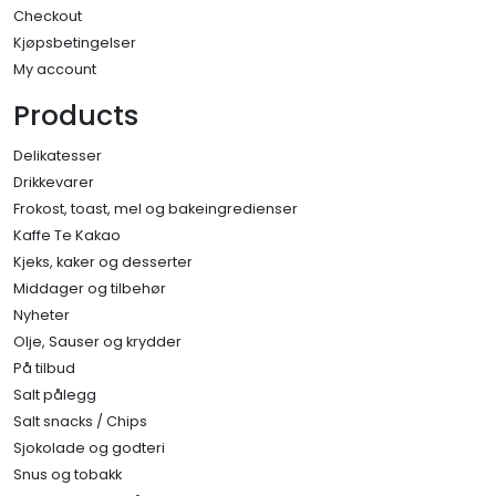
Checkout
Kjøpsbetingelser
My account
Products
Delikatesser
Drikkevarer
Frokost, toast, mel og bakeingredienser
Kaffe Te Kakao
Kjeks, kaker og desserter
Middager og tilbehør
Nyheter
Olje, Sauser og krydder
På tilbud
Salt pålegg
Salt snacks / Chips
Sjokolade og godteri
Snus og tobakk