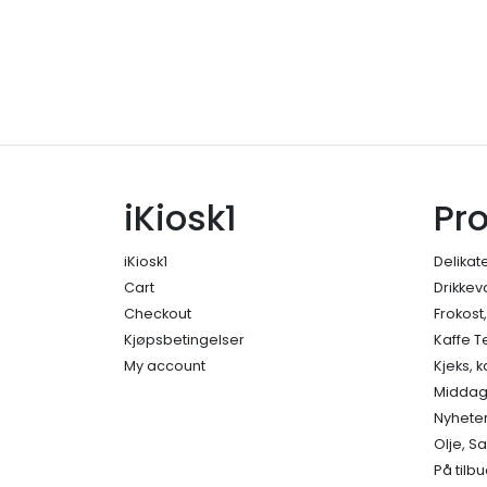
iKiosk1
Pr
iKiosk1
Delikat
Cart
Drikkev
Checkout
Frokost
Kjøpsbetingelser
Kaffe T
My account
Kjeks, 
Middage
Nyhete
Olje, S
På tilb