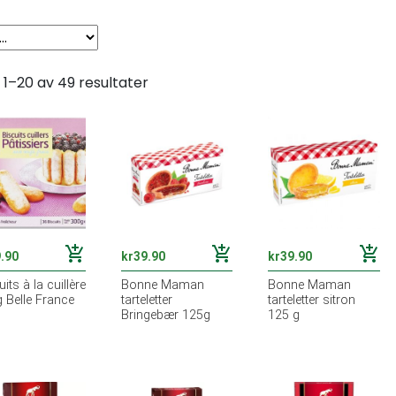
 1–20 av 49 resultater
add_shopping_cart
add_shopping_cart
add_shopping_cart
.90
kr
39.90
kr
39.90
its à la cuillère
Bonne Maman
Bonne Maman
 Belle France
tarteletter
tarteletter sitron
Bringebær 125g
125 g