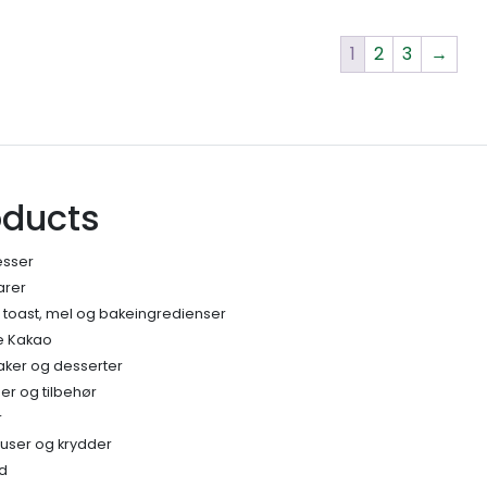
1
2
3
→
oducts
esser
arer
, toast, mel og bakeingredienser
e Kakao
kaker og desserter
r og tilbehør
r
auser og krydder
ud