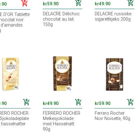
add_shopping_cart
add_shopping_cart
add_shopping_cart
kr
59.90
kr
49.90
.90
DELACRE Délichoc
DELACRE russiske
 D’OR Tablette
chocolat au lait
sigarettkjeks 200g
hocolat noir
150g
e d’amandes
g
add_shopping_cart
add_shopping_cart
add_shopping_cart
.90
kr
49.90
kr
59.90
RERO ROCHER
FERRERO ROCHER
Ferrero Rocher
 Sjokoladeplate
Melkesjokolade
Noir Noisette, 90g
hasselnøtter
med Hasselnøtt
90g