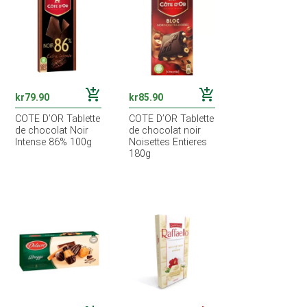
add_shopping_cart
add_shopping_cart
kr
79.90
kr
85.90
COTE D’OR Tablette
COTE D’OR Tablette
de chocolat Noir
de chocolat noir
Intense 86% 100g
Noisettes Entieres
180g