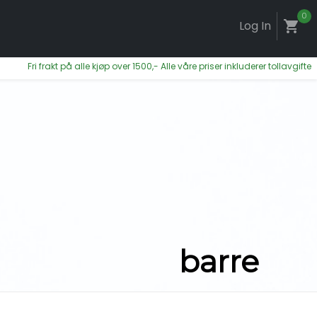
0
Log In
shopping_cart
i frakt på alle kjøp over 1500,- Alle våre priser inkluderer tollavgifter og mo
barre