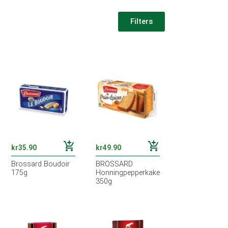
Filters
add_shopping_cart
add_shopping_cart
kr
35.90
kr
49.90
Brossard Boudoir
BROSSARD
175g
Honningpepperkake
350g