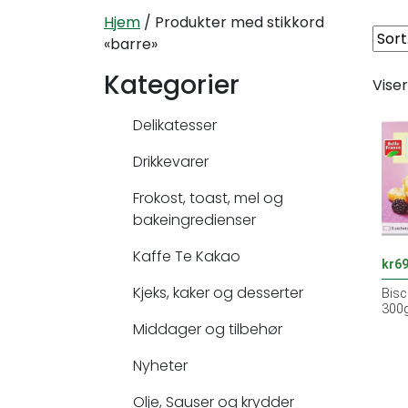
Hjem
/ Produkter med stikkord
«barre»
Kategorier
Viser
Delikatesser
Drikkevarer
Frokost, toast, mel og
bakeingredienser
Kaffe Te Kakao
kr
69
Kjeks, kaker og desserter
Biscu
300g
Middager og tilbehør
Nyheter
Olje, Sauser og krydder