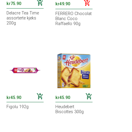
add_shopping_cart
add_shopping_cart
kr
75.90
kr
49.90
Delacre Tea Time
FERRERO Chocolat
assorterte kjeks
Blanc Coco
200g
Raffaello 90g
add_shopping_cart
add_shopping_cart
kr
45.90
kr
45.90
Figolu 192g
Heudebert
Biscottes 300g