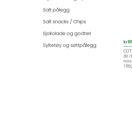
Salt pålegg
Salt snacks / Chips
Sjokolade og godteri
kr
89
Syltetøy og søttpålegg
COTE
de c
nois
180