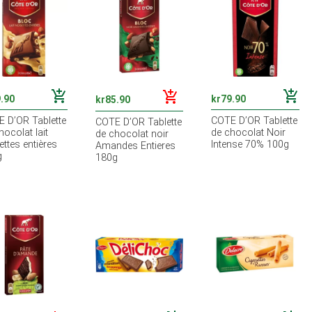
add_shopping_cart
add_shopping_cart
add_shopping_cart
.90
kr
79.90
kr
85.90
 D’OR Tablette
COTE D’OR Tablette
COTE D’OR Tablette
hocolat lait
de chocolat Noir
de chocolat noir
ettes entières
Intense 70% 100g
Amandes Entieres
g
180g