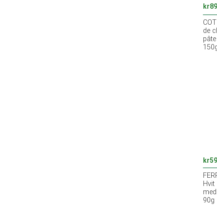
kr
89
COTE
de c
pât
150
kr
59
FER
Hvit
med 
90g