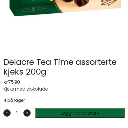
Delacre Tea Time assorterte
kjeks 200g
kr
75.90
Kjeks med sjokolade
4 på lager
-
+
Legg i handlekurv