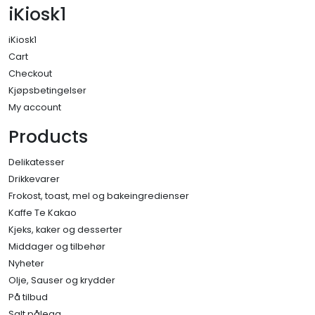
iKiosk1
iKiosk1
Cart
Checkout
Kjøpsbetingelser
My account
Products
Delikatesser
Drikkevarer
Frokost, toast, mel og bakeingredienser
Kaffe Te Kakao
Kjeks, kaker og desserter
Middager og tilbehør
Nyheter
Olje, Sauser og krydder
På tilbud
Salt pålegg