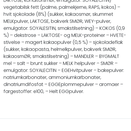
LAKTOSE, konditorsmør, emulgator: SOYALECITIN) –
vegetabilsk fett (palme, palmekjerne, RAPS, kokos) –
hvit sjokolade (8%) (sukker, kakaosmør, skummet
MELKpulver, LAKTOSE, bakverk SMØR, WEY-pulver,
emulgator: SOYALESITIN, smakstilsetning) – KOKOS (0,9
%) – dekstrose – LAKTOSE- og MELK-proteiner – HVETE-
stivelse – magert kakaopulver (0,5 %) – sjokoladeflak
(sukker, kakaopasta, helmelkpulver, bakverk SMØR,
kakaosmØR, smakstilsetning) – MANDLER – BYGMALT
mel – salt – brunt sukker – MELK helpulver – SMØR –
emulgator: SOYALECITIN – EGEHvitpulver – bakepulver:
natriumkarbonater, ammoniumkarbonater,
dinatriumdifosfat – EGGEplommepulver – aromaer –
fargestoffer: e100, – Helt EGGpulver.