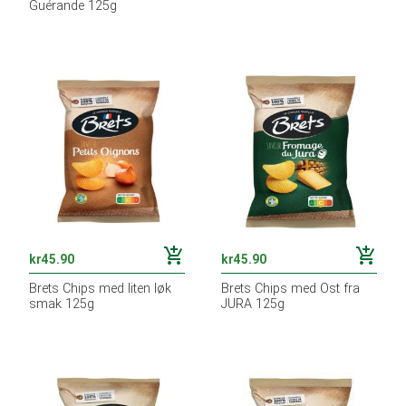
Guérande 125g
add_shopping_cart
add_shopping_cart
kr
45.90
kr
45.90
Brets Chips med liten løk
Brets Chips med Ost fra
smak 125g
JURA 125g