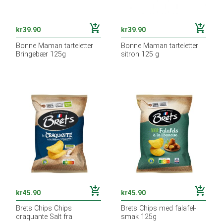
add_shopping_cart
add_shopping_cart
kr
39.90
kr
39.90
Bonne Maman tarteletter
Bonne Maman tarteletter
Bringebær 125g
sitron 125 g
add_shopping_cart
add_shopping_cart
kr
45.90
kr
45.90
Brets Chips Chips
Brets Chips med falafel-
craquante Salt fra
smak 125g