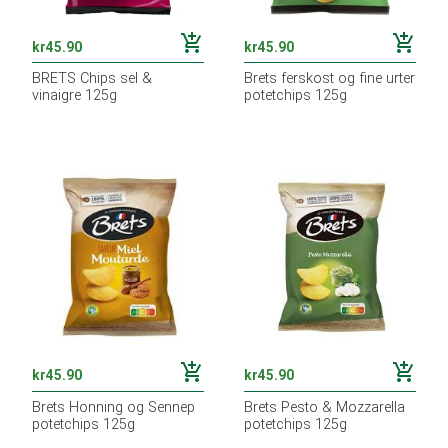
add_shopping_cart
add_shopping_cart
kr
45.90
kr
45.90
BRETS Chips sel &
Brets ferskost og fine urter
vinaigre 125g
potetchips 125g
add_shopping_cart
add_shopping_cart
kr
45.90
kr
45.90
Brets Honning og Sennep
Brets Pesto & Mozzarella
potetchips 125g
potetchips 125g