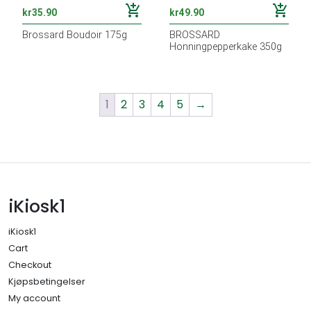
add_shopping_cart
add_shopping_cart
kr
35.90
kr
49.90
Brossard Boudoir 175g
BROSSARD
Honningpepperkake 350g
1
2
3
4
5
→
iKiosk1
iKiosk1
Cart
Checkout
Kjøpsbetingelser
My account