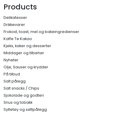
Products
Delikatesser
Drikkevarer
Frokost, toast, mel og bakeingredienser
Kaffe Te Kakao
Kjeks, kaker og desserter
Middager og tilbehør
Nyheter
Olje, Sauser og krydder
På tilbud
Salt pålegg
Salt snacks / Chips
Sjokolade og godteri
Snus og tobakk
Syltetøy og søttpålegg