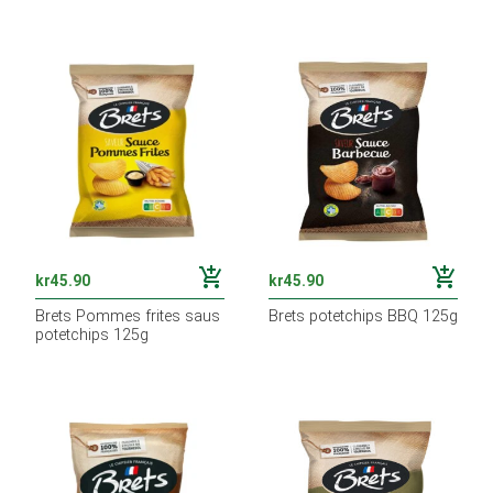
add_shopping_cart
add_shopping_cart
kr
45.90
kr
45.90
Brets Pommes frites saus
Brets potetchips BBQ 125g
potetchips 125g