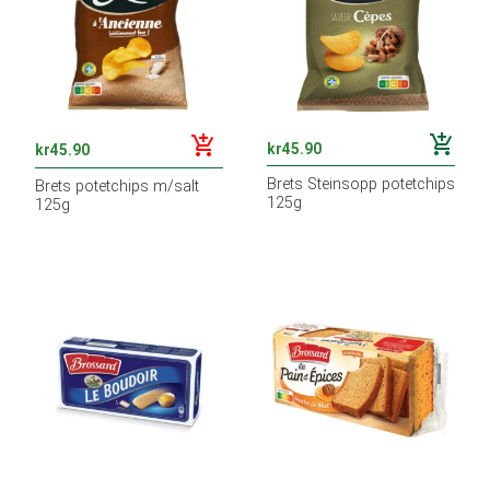
add_shopping_cart
add_shopping_cart
kr
45.90
kr
45.90
Brets Steinsopp potetchips
Brets potetchips m/salt
125g
125g