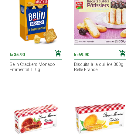
add_shopping_cart
add_shopping_cart
kr
35.90
kr
69.90
Belin Crackers Monaco
Biscuits à la cuillère 300g
Emmental 110g
Belle France