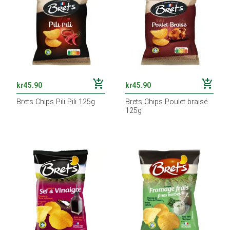
add_shopping_cart
add_shopping_cart
kr
45.90
kr
45.90
Brets Chips Pili Pili 125g
Brets Chips Poulet braisé
125g