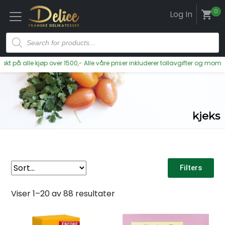
0
Log In
shopping_cart
på alle kjøp over 1500,- Alle våre priser inkluderer tollavgifter og moms
kjeks
Filters
Viser 1–20 av 88 resultater