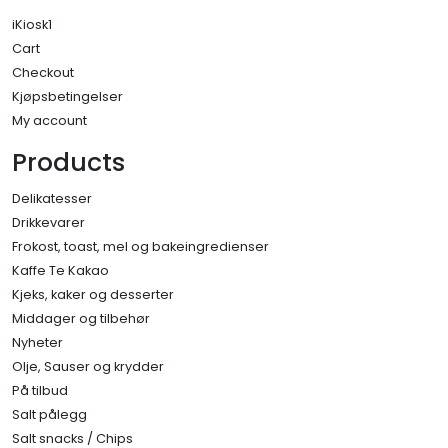
iKiosk1
Cart
Checkout
Kjøpsbetingelser
My account
Products
Delikatesser
Drikkevarer
Frokost, toast, mel og bakeingredienser
Kaffe Te Kakao
Kjeks, kaker og desserter
Middager og tilbehør
Nyheter
Olje, Sauser og krydder
På tilbud
Salt pålegg
Salt snacks / Chips