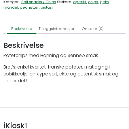
Kategori:
Salt snacks / Chips
Stikkord:
aperitif
,
chips
,
kjeks
,
mandel
,
peanøtter
,
pistasj
Beskrivelse
Tilleggsinformasjon
Omtaler (0)
Beskrivelse
Potetchips med Honning og Sennep smak
Bret’s: enkel kvalitet: franske poteter, matlaging i
solsikkeolje, en klype salt, ekte og autentisk smak og
det er det!
iKiosk1