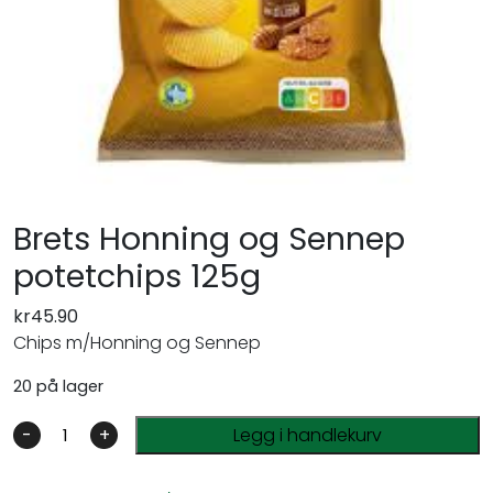
Brets Honning og Sennep
potetchips 125g
kr
45.90
Chips m/Honning og Sennep
20 på lager
-
+
Legg i handlekurv