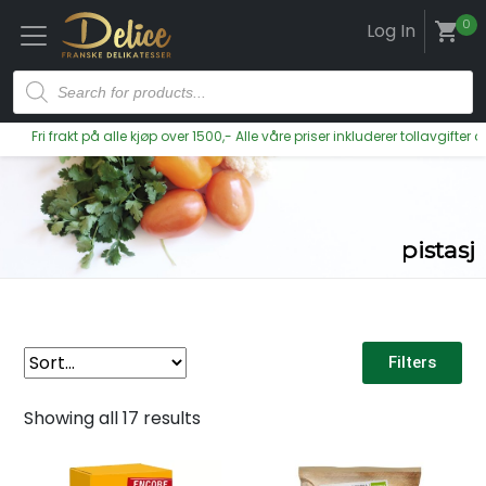
0
Log In
shopping_cart
rakt på alle kjøp over 1500,- Alle våre priser inkluderer tollavgifter og moms
pistasj
Filters
Showing all 17 results