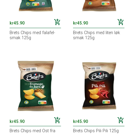
add_shopping_cart
add_shopping_cart
kr
45.90
kr
45.90
Brets Chips med falafel-
Brets Chips med liten løk
smak 125g
smak 125g
add_shopping_cart
add_shopping_cart
kr
45.90
kr
45.90
Brets Chips med Ost fra
Brets Chips Pili Pili 125g