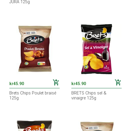
JURA 125g
add_shopping_cart
add_shopping_cart
kr
45.90
kr
45.90
Brets Chips Poulet braisé
BRETS Chips sel &
125g
vinaigre 125g