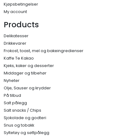
Kjøpsbetingelser
My account
Products
Delikatesser
Drikkevarer
Frokost, toast, mel og bakeingredienser
Kaffe Te Kakao
Kjeks, kaker og desserter
Middager og tilbehør
Nyheter
Olje, Sauser og krydder
På tilbud
Salt pålegg
Salt snacks / Chips
Sjokolade og godteri
Snus og tobakk
Syltetøy og søttpålegg