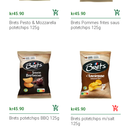
add_shopping_cart
add_shopping_cart
kr
45.90
kr
45.90
Brets Pesto & Mozzarella
Brets Pommes frites saus
potetchips 125g
potetchips 125g
add_shopping_cart
add_shopping_cart
kr
45.90
kr
45.90
Brets potetchips BBQ 125g
Brets potetchips m/salt
125g