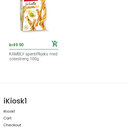
add_shopping_cart
kr
49.90
KAMBLY aperitiffkjeks med
ostestreng 100g
iKiosk1
iKiosk1
Cart
Checkout