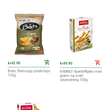
add_shopping_cart
add_shopping_cart
kr
45.90
kr
49.90
Brets Steinsopp potetchips
KAMBLY Aperitiffkjeks med
125g
grønn og svart
olivenstreng 100g