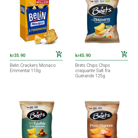
add_shopping_cart
add_shopping_cart
kr
35.90
kr
45.90
Belin Crackers Monaco
Brets Chips Chips
Emmental 110g
craquante Salt fra
Guérande 125g