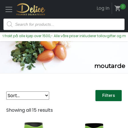
0
Log In
shopping_cart
t på alle kjøp over 1500,- Alle våre priser inkluderer tollavgifter og moms
moutarde
Filters
Showing all 15 results