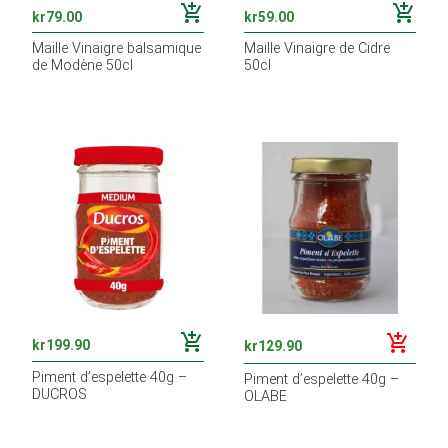
add_shopping_cart
add_shopping_cart
kr
79.00
kr
59.00
Maille Vinaigre balsamique
Maille Vinaigre de Cidre
de Modène 50cl
50cl
add_shopping_cart
add_shopping_cart
kr
199.90
kr
129.90
Piment d’espelette 40g –
Piment d’espelette 40g –
DUCROS
OLABE