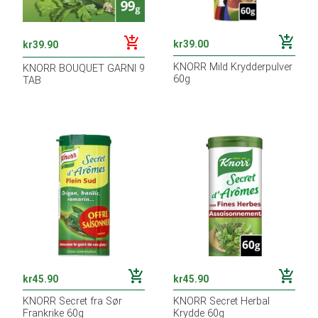
add_shopping_cart
add_shopping_cart
kr
39.00
kr
39.90
KNORR Mild Krydderpulver
KNORR BOUQUET GARNI 9
60g
TAB
add_shopping_cart
add_shopping_cart
kr
45.90
kr
45.90
KNORR Secret fra Sør
KNORR Secret Herbal
Frankrike 60g
Krydde 60g