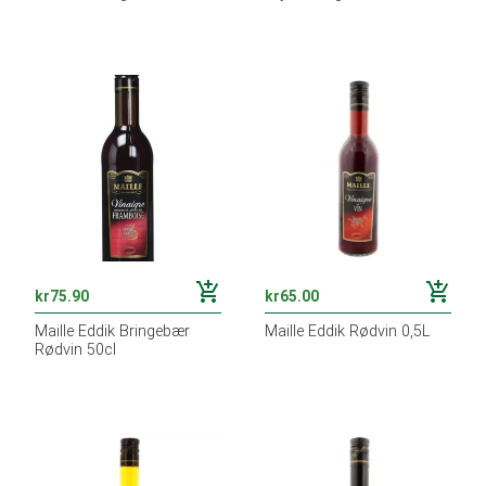
add_shopping_cart
add_shopping_cart
kr
75.90
kr
65.00
Maille Eddik Bringebær
Maille Eddik Rødvin 0,5L
Rødvin 50cl