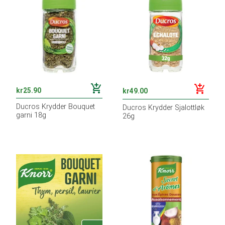
add_shopping_cart
add_shopping_cart
kr
25.90
kr
49.00
Ducros Krydder Bouquet
Ducros Krydder Sjalottløk
garni 18g
26g