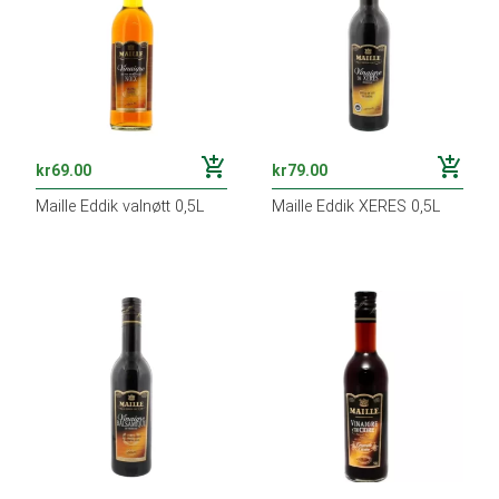
add_shopping_cart
add_shopping_cart
kr
69.00
kr
79.00
Maille Eddik valnøtt 0,5L
Maille Eddik XERES 0,5L