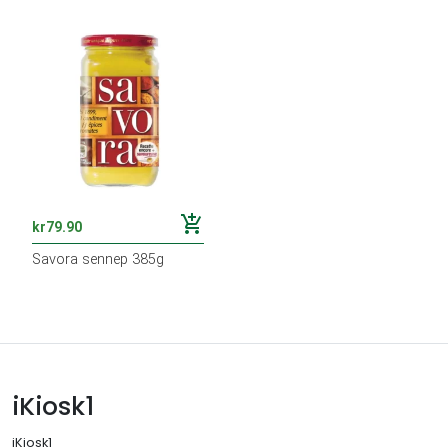
add_shopping_cart
kr
79.90
Savora sennep 385g
iKiosk1
iKiosk1