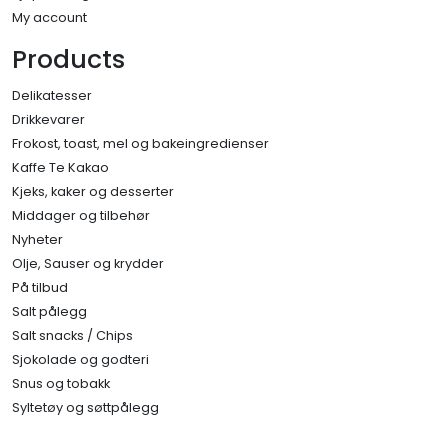
My account
Products
Delikatesser
Drikkevarer
Frokost, toast, mel og bakeingredienser
Kaffe Te Kakao
Kjeks, kaker og desserter
Middager og tilbehør
Nyheter
Olje, Sauser og krydder
På tilbud
Salt pålegg
Salt snacks / Chips
Sjokolade og godteri
Snus og tobakk
Syltetøy og søttpålegg