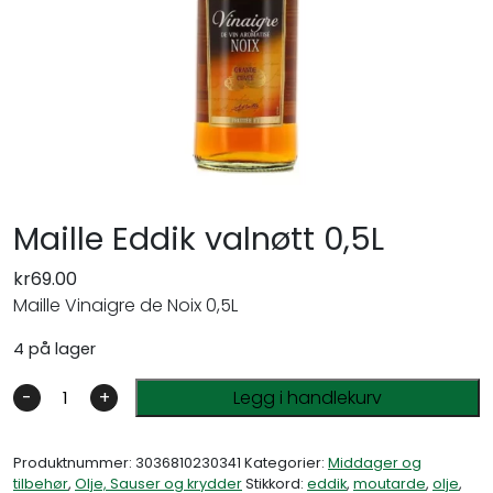
Maille Eddik valnøtt 0,5L
kr
69.00
Maille Vinaigre de Noix 0,5L
4 på lager
-
+
Legg i handlekurv
Produktnummer:
3036810230341
Kategorier:
Middager og
tilbehør
,
Olje, Sauser og krydder
Stikkord:
eddik
,
moutarde
,
olje
,