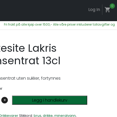
0
Log In
shopping_cart
ri frakt på alle kjøp over 1500,- Alle våre priser inkluderer tollavgifter og m
esite Lakris
sentrat 13cl
nsentrat uten sukker, fortynnes
er
+
Legg i handlekurv
Drikkevarer
Stikkord:
brus
,
drikke
,
mineralvann
,