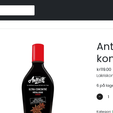
F
Ant
kon
kr
119.00
Lakrisko
6 på lag
-
Kategori: