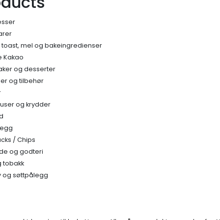
oducts
esser
arer
, toast, mel og bakeingredienser
e Kakao
kaker og desserter
r og tilbehør
r
auser og krydder
ud
legg
acks / Chips
de og godteri
 tobakk
y og søttpålegg