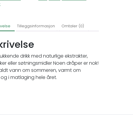
t
ivelse
Tilleggsinformasjon
Omtaler (0)
krivelse
lukkende drikk med naturlige ekstrakter,
ker eller søtningsmidler Noen dråper er nok!
 kaldt vann om sommeren, varmt om
 og i matlaging hele året.