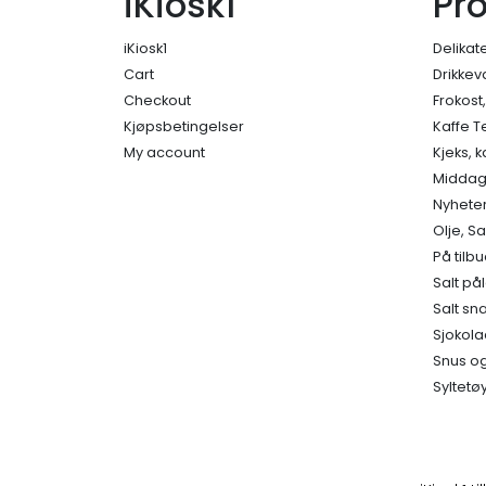
iKiosk1
Pr
iKiosk1
Delikat
Cart
Drikkev
Checkout
Frokost
Kjøpsbetingelser
Kaffe T
My account
Kjeks, 
Middage
Nyhete
Olje, S
På tilb
Salt på
Salt sn
Sjokola
Snus og
Syltetø