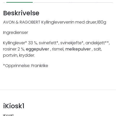
Beskrivelse
AVON & RAGOBERT Kyllingleververrin med druer,180g
Ingredienser
Kyllinglever* 33 %, svinefett*, svinekjefte*, andekjøtt**,
rosiner 2 %,
eggepulver
, rismel,
melkepulver
, salt,
portvin, krydder.
*Opprinnelse: Frankrike
iKiosk1
iKiosk1