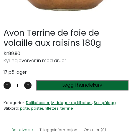
Avon Terrine de foie de
volaille aux raisins 180g
kr
89.90
Kyllingleververrin med druer
17 på lager
-
+
Legg i handlekurv
Kategorier:
Delikatesser
,
Middager og tilbehør
,
Salt pålegg
Stikkord:
paté
,
postei
,
rillettes
,
terrine
Beskrivelse
Tilleggsinformasjon
Omtaler (0)