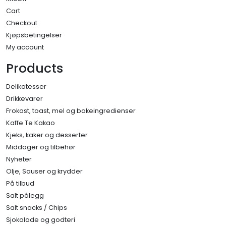
Cart
Checkout
Kjøpsbetingelser
My account
Products
Delikatesser
Drikkevarer
Frokost, toast, mel og bakeingredienser
Kaffe Te Kakao
Kjeks, kaker og desserter
Middager og tilbehør
Nyheter
Olje, Sauser og krydder
På tilbud
Salt pålegg
Salt snacks / Chips
Sjokolade og godteri