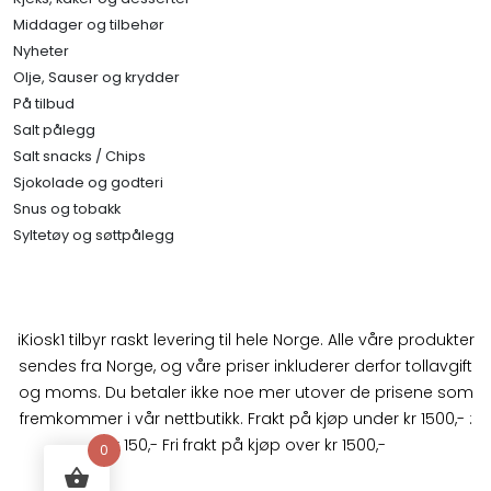
Middager og tilbehør
Nyheter
Olje, Sauser og krydder
På tilbud
Salt pålegg
Salt snacks / Chips
Sjokolade og godteri
Snus og tobakk
Syltetøy og søttpålegg
iKiosk1 tilbyr raskt levering til hele Norge. Alle våre produkter
sendes fra Norge, og våre priser inkluderer derfor tollavgift
og moms. Du betaler ikke noe mer utover de prisene som
fremkommer i vår nettbutikk. Frakt på kjøp under kr 1500,- :
kr 150,- Fri frakt på kjøp over kr 1500,-
0