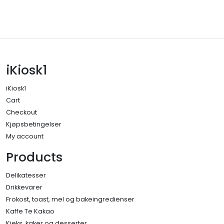
iKiosk1
iKiosk1
Cart
Checkout
Kjøpsbetingelser
My account
Products
Delikatesser
Drikkevarer
Frokost, toast, mel og bakeingredienser
Kaffe Te Kakao
Kjeks, kaker og desserter