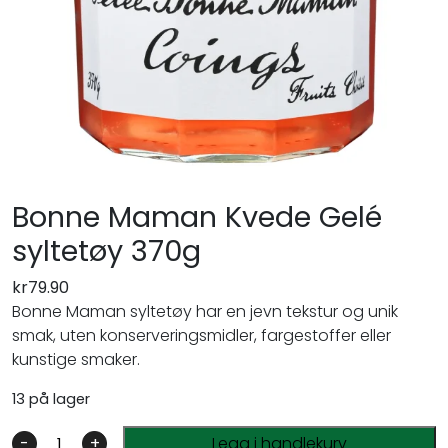
Bonne Maman Kvede Gelé
syltetøy 370g
kr
79.90
Bonne Maman syltetøy har en jevn tekstur og unik
smak, uten konserveringsmidler, fargestoffer eller
kunstige smaker.
13 på lager
-
+
Legg i handlekurv