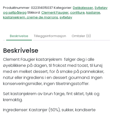
Produktnummer:
022314015037
Kategorier:
Delikatesser
,
Syltetøy
og søttpålegg
Stikkord:
Clement Faugier
,
confiture
,
kastanje
,
kastanjekrem. creme de marrons
,
syltetøy
Beskrivelse
Tilleggsinformasjon
Omtaler (0)
Beskrivelse
Clement Faugier kastanjekrem følger deg i alle
øyeblikkene på dagen, til frokost med toast, til lunsj
med en melket dessert, for å smake på pannekaker,
natur eller ingrediens i en dessert gourmand. Ingen
konserveringsmidler, ingen tilsetningsstoffer.
Søt kastanjekrem av brun farge, fint siktet, tykk og
kremaktig.
Ingredienser: Kastanjer (50%), sukker, kandiserte