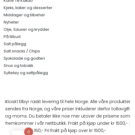
Kaffe Te Kakao
Kjeks, kaker og desserter
Middager og tilbehør
Nyheter
Olje, Sauser og krydder
På tilbud
Salt pålegg
Salt snacks / Chips
Sjokolade og godteri
Snus og tobakk
Syltetøy og søttpålegg
iKiosk1 tilbyr raskt levering til hele Norge. Alle våre produkter
sendes fra Norge, og våre priser inkluderer derfor tollavgift
og moms. Du betaler ikke noe mer utover de prisene som
fremkommer i vår nettbutikk. Frakt på kjøp under kr 1500,- :
kr 150,- Fri frakt på kjøp over kr 1500,-
0