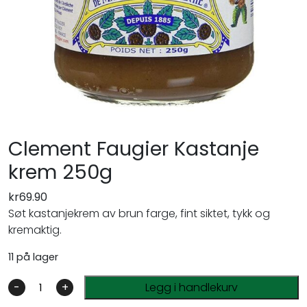
Clement Faugier Kastanje
krem 250g
kr
69.90
Søt kastanjekrem av brun farge, fint siktet, tykk og
kremaktig.
11 på lager
-
+
Legg i handlekurv