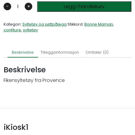
-
+
Legg i handlekurv
Kategori:
Syltetøy og søttpålegg
Stikkord:
Bonne Maman
,
confiture
,
syltetøy
Beskrivelse
Tilleggsinformasjon
Omtaler (0)
Beskrivelse
Fikensyltetøy fra Provence
iKiosk1