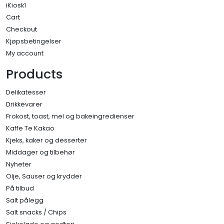
iKiosk1
Cart
Checkout
Kjøpsbetingelser
My account
Products
Delikatesser
Drikkevarer
Frokost, toast, mel og bakeingredienser
Kaffe Te Kakao
Kjeks, kaker og desserter
Middager og tilbehør
Nyheter
Olje, Sauser og krydder
På tilbud
Salt pålegg
Salt snacks / Chips