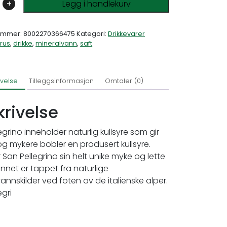
+
Legg i handlekurv
ummer:
8002270366475
Kategori:
Drikkevarer
rus
,
drikke
,
mineralvann
,
saft
ivelse
Tilleggsinformasjon
Omtaler (0)
krivelse
egrino inneholder naturlig kullsyre som gir
g mykere bobler en produsert kullsyre.
r San Pellegrino sin helt unike myke og lette
net er tappet fra naturlige
annskilder ved foten av de italienske alper.
egri