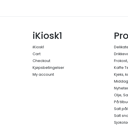
iKiosk1
Pr
iKiosk1
Delikat
Cart
Drikkev
Checkout
Frokost
Kjøpsbetingelser
Kaffe T
My account
Kjeks, 
Middage
Nyhete
Olje, S
På tilb
Salt på
Salt sn
Sjokola