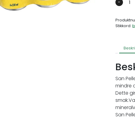
-
Produktn
Stikkord:
b
Beskr
Bes
San Pell
mindre o
Dette gi
smak.Van
mineralv
San Pell