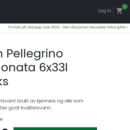
0
Log In
shopping_cart
i frakt på alle kjøp over 1500,- Alle våre priser inkluderer tollavgifter og mo
 Pellegrino
onata 6x33l
ks
tetsvann brukt av kjennere og alle som
ter godt kvalitetsvann.
er