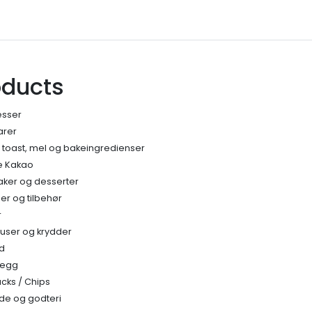
oducts
esser
arer
, toast, mel og bakeingredienser
e Kakao
kaker og desserter
r og tilbehør
r
auser og krydder
ud
legg
acks / Chips
de og godteri