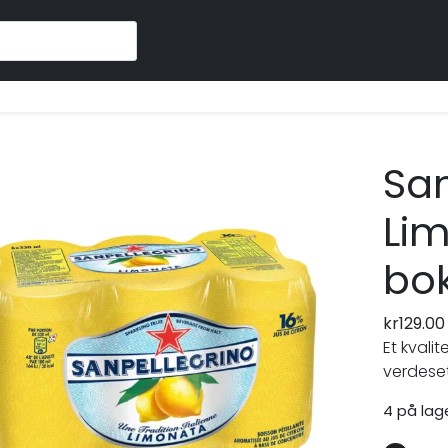
Fr
San
Lim
bo
kr
129.00
Et kvali
verdeset
4 på lag