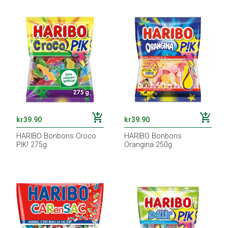
add_shopping_cart
add_shopping_cart
kr
39.90
kr
39.90
HARIBO Bonbons Croco
HARIBO Bonbons
PIK! 275g
Orangina 250g