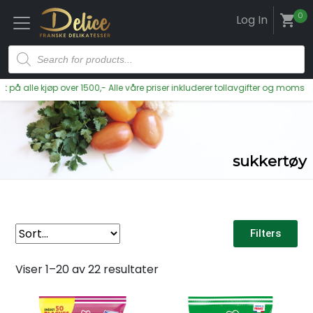
0
Log In
shopping_cart
å alle kjøp over 1500,- Alle våre priser inkluderer tollavgifter og moms
sukkertøy
Filters
Viser 1–20 av 22 resultater