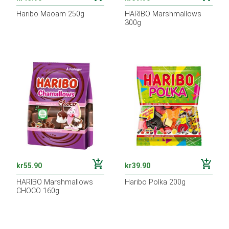
Haribo Maoam 250g
HARIBO Marshmallows
300g
add_shopping_cart
add_shopping_cart
kr
55.90
kr
39.90
HARIBO Marshmallows
Haribo Polka 200g
CHOCO 160g