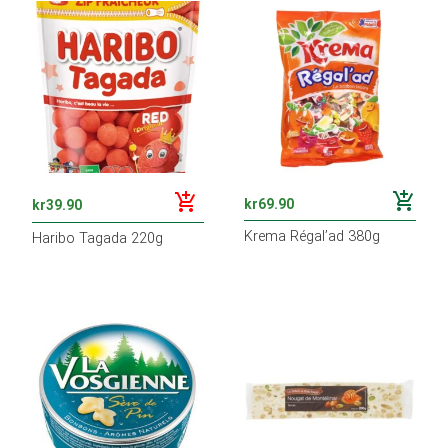
add_shopping_cart
add_shopping_cart
kr
69.90
kr
39.90
Krema Régal’ad 380g
Haribo Tagada 220g