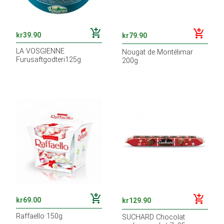
add_shopping_cart
add_shopping_cart
kr
39.90
kr
79.90
LA VOSGIENNE
Nougat de Montélimar
Furusaftgodteri125g
200g
add_shopping_cart
add_shopping_cart
kr
69.00
kr
129.90
Raffaello 150g
SUCHARD Chocolat