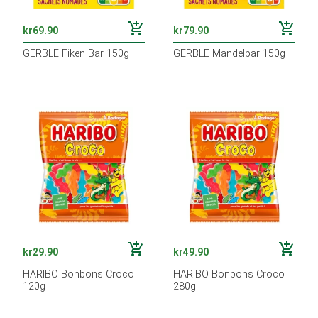
add_shopping_cart
add_shopping_cart
kr
69.90
kr
79.90
GERBLE Fiken Bar 150g
GERBLE Mandelbar 150g
add_shopping_cart
add_shopping_cart
kr
29.90
kr
49.90
HARIBO Bonbons Croco
HARIBO Bonbons Croco
120g
280g