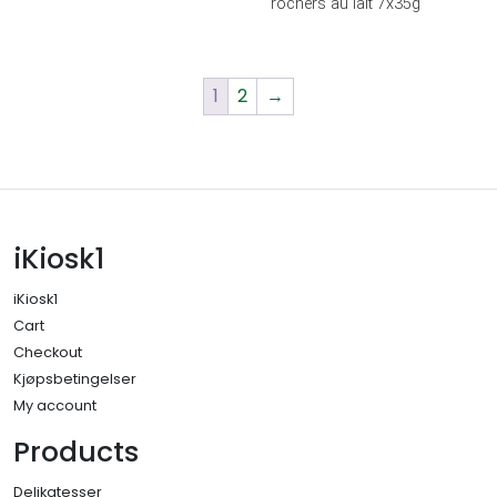
rochers au lait 7x35g
1
2
→
iKiosk1
iKiosk1
Cart
Checkout
Kjøpsbetingelser
My account
Products
Delikatesser