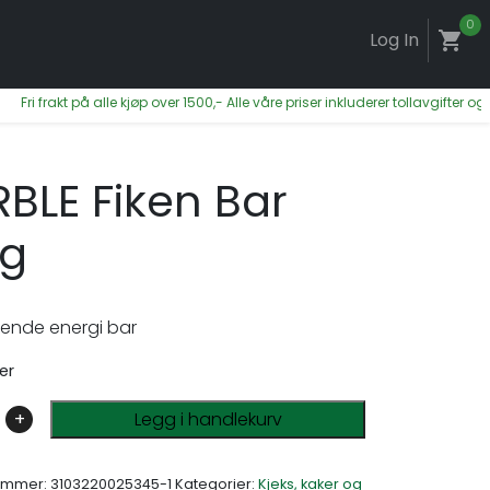
0
Log In
shopping_cart
ri frakt på alle kjøp over 1500,- Alle våre priser inkluderer tollavgifter og m
BLE Fiken Bar
0g
ende energi bar
er
+
Legg i handlekurv
ummer:
3103220025345-1
Kategorier:
Kjeks, kaker og