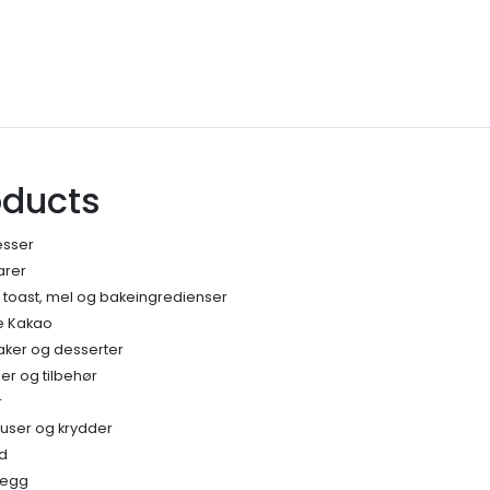
oducts
esser
arer
, toast, mel og bakeingredienser
e Kakao
kaker og desserter
r og tilbehør
r
auser og krydder
ud
legg