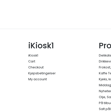
iKiosk1
Pr
iKiosk1
Delikat
Cart
Drikkev
Checkout
Frokost
Kjøpsbetingelser
Kaffe T
My account
Kjeks, 
Middage
Nyhete
Olje, S
På tilb
Salt på