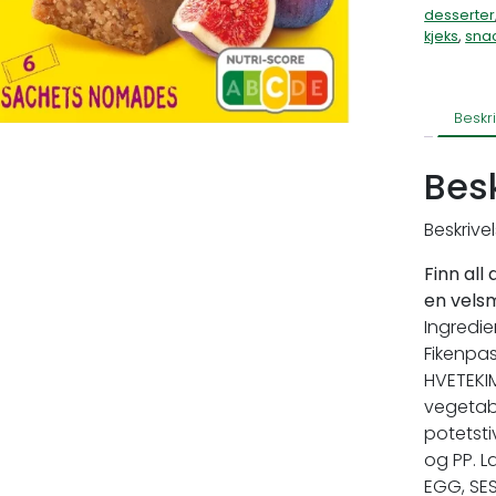
desserter
kjeks
,
sna
Beskr
Bes
Beskrive
Finn all
en vels
Ingredie
Fikenpas
HVETEKIM
vegetabi
potetstiv
og PP. L
EGG, SE