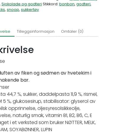
,
Sjokolade og godteri
Stikkord:
bonbon
,
godteri
,
cks
,
snoop
,
sukkertøy
ivelse
Tilleggsinformasjon
Omtaler (0)
krivelse
lse
 duften av fiken og sødmen av hvetekim i
makende bar.
nser
ta 44,7 %, sukker, daddelpasta 11,9 %, rismel,
 5 %, glukosesirup, stabilisator: glyserol av
lsk opprinnelse, oljesyresolsikkeolje,
else, naturlig smak, vitamin B1, B2, B6, C, E
aget i et verksted som bruker NØTTER, MELK,
SAM, SOYABØNNER, LUPIN