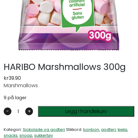
HARIBO Marshmallows 300g
kr
39.90
Marshmallows
9 på lager
-
+
Legg i handlekurv
Kategori:
Sjokolade og godteri
Stikkord:
bonbon
,
godteri
,
kjeks
,
snacks
,
snoop
,
sukkertøy