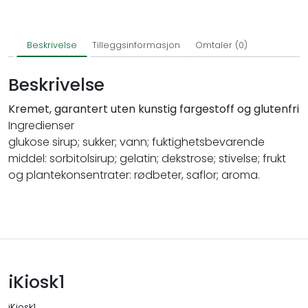
Beskrivelse
Tilleggsinformasjon
Omtaler (0)
Beskrivelse
Kremet, garantert uten kunstig fargestoff og glutenfri
Ingredienser
glukose sirup; sukker; vann; fuktighetsbevarende
middel: sorbitolsirup; gelatin; dekstrose; stivelse; frukt
og plantekonsentrater: rødbeter, saflor; aroma.
iKiosk1
iKiosk1