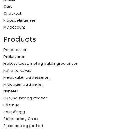
Cart
Checkout
Kjøpsbetingelser
My account
Products
Delikatesser
Drikkevarer
Frokost, toast, mel og bakeingredienser
Kaffe Te Kakao
Kjeks, kaker og desserter
Middager og tilbehør
Nyheter
Olje, Sauser og krydder
På tilbud
Salt pålegg
Salt snacks / Chips
Sjokolade og godteri