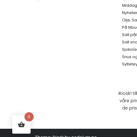
Middage
Nyhete
Olje, S
På tilb
Salt på
Salt sn
Sjokola
Snus og
Syltetø
iKiosk1 t
våre pri
de pris
0