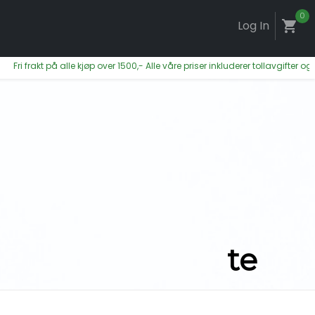
0
Log In
shopping_cart
i frakt på alle kjøp over 1500,- Alle våre priser inkluderer tollavgifter og mo
te