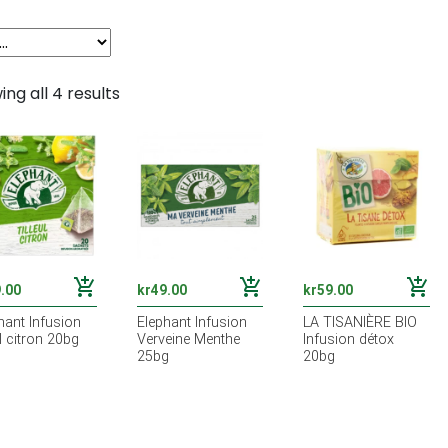
ng all 4 results
add_shopping_cart
add_shopping_cart
add_shopping_cart
.00
kr
49.00
kr
59.00
hant Infusion
Elephant Infusion
LA TISANIÈRE BIO
ul citron 20bg
Verveine Menthe
Infusion détox
25bg
20bg