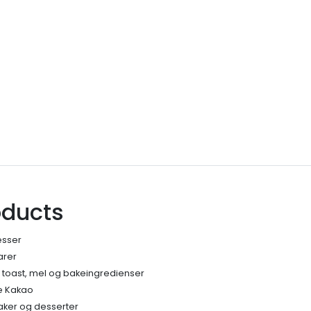
oducts
esser
arer
, toast, mel og bakeingredienser
e Kakao
kaker og desserter