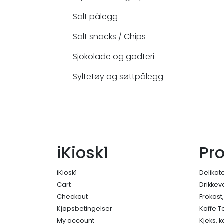
Salt pålegg
Salt snacks / Chips
Sjokolade og godteri
Syltetøy og søttpålegg
iKiosk1
Pr
iKiosk1
Delikat
Cart
Drikkev
Checkout
Frokost
Kjøpsbetingelser
Kaffe T
My account
Kjeks, 