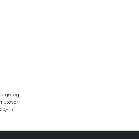
 Norge, og
er utover
,- : kr