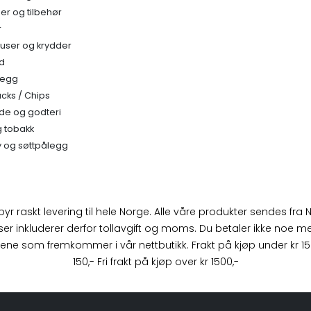
r og tilbehør
r
auser og krydder
ud
legg
acks / Chips
de og godteri
 tobakk
y og søttpålegg
ilbyr raskt levering til hele Norge. Alle våre produkter sendes fra
ser inkluderer derfor tollavgift og moms. Du betaler ikke noe m
ene som fremkommer i vår nettbutikk. Frakt på kjøp under kr 1500
150,- Fri frakt på kjøp over kr 1500,-