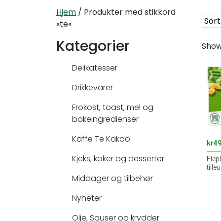
Hjem
/ Produkter med stikkord
«te»
Kategorier
Showi
Delikatesser
Drikkevarer
Frokost, toast, mel og
bakeingredienser
Kaffe Te Kakao
kr
49
Kjeks, kaker og desserter
Elep
tille
Middager og tilbehør
Nyheter
Olje, Sauser og krydder