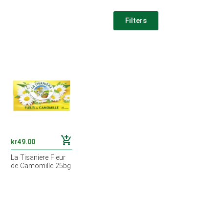
Filters
add_shopping_cart
kr
49.00
La Tisaniere Fleur
de Camomille 25bg