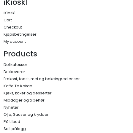
iKiosk1
iKiosk1
Cart
Checkout
Kjøpsbetingelser
My account
Products
Delikatesser
Drikkevarer
Frokost, toast, mel og bakeingredienser
Kaffe Te Kakao
Kjeks, kaker og desserter
Middager og tilbehør
Nyheter
Olje, Sauser og krydder
På tilbud
Salt pålegg