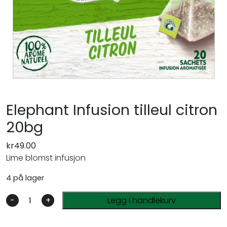
Elephant Infusion tilleul citron
20bg
kr
49.00
Lime blomst infusjon
4 på lager
-
+
Legg i handlekurv