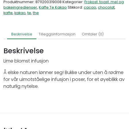
Produktnummer:
8711200319008
Kategorier:
Frokost, toast, mel og
bakeingredienser
,
Kaffe Te Kakao
Stikkord:
cacao
,
chocolat
,
kaffe
,
kakao
,
te
,
the
Beskrivelse
Tilleggsinformasjon
Omtaler (0)
Beskrivelse
Lime blomst infusjon
Å elske naturen lønner seg! Bukke under uten å rødme
for vår uimotståelige infusjon i poser, for et øyeblikk av
naturlig nytelse.