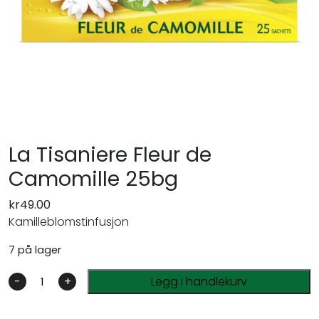
La Tisaniere Fleur de
Camomille 25bg
kr
49.00
Kamilleblomstinfusjon
7 på lager
-
+
Legg i handlekurv