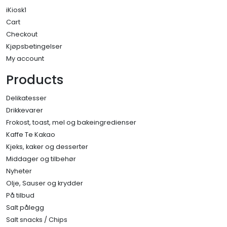
iKiosk1
Cart
Checkout
Kjøpsbetingelser
My account
Products
Delikatesser
Drikkevarer
Frokost, toast, mel og bakeingredienser
Kaffe Te Kakao
Kjeks, kaker og desserter
Middager og tilbehør
Nyheter
Olje, Sauser og krydder
På tilbud
Salt pålegg
Salt snacks / Chips