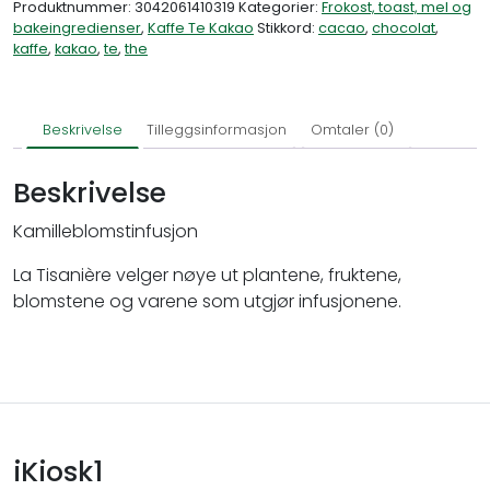
Produktnummer:
3042061410319
Kategorier:
Frokost, toast, mel og
bakeingredienser
,
Kaffe Te Kakao
Stikkord:
cacao
,
chocolat
,
kaffe
,
kakao
,
te
,
the
Beskrivelse
Tilleggsinformasjon
Omtaler (0)
Beskrivelse
Kamilleblomstinfusjon
La Tisanière velger nøye ut plantene, fruktene,
blomstene og varene som utgjør infusjonene.
iKiosk1