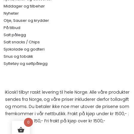
Middager og tilbehør
Nyheter
Olje, Sauser og krydder
På tilbud
Salt pålegg
Salt snacks / Chips
Sjokolade og godteri
Snus og tobakk
Syltetøy og søttpålegg
iKiosk1 tilbyr raskt levering til hele Norge. Alle våre produkter
sendes fra Norge, og våre priser inkluderer derfor tollavgift
og moms. Du betaler ikke noe mer utover de prisene som
fremkommer i vår nettbutikk. Frakt på kjøp under kr 1500,- :
kr 150,- Fri frakt på kjøp over kr 1500,-
0