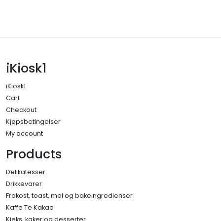
iKiosk1
iKiosk1
Cart
Checkout
Kjøpsbetingelser
My account
Products
Delikatesser
Drikkevarer
Frokost, toast, mel og bakeingredienser
Kaffe Te Kakao
Kjeks, kaker og desserter