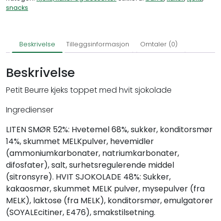
snacks
Beskrivelse
Tilleggsinformasjon
Omtaler (0)
Beskrivelse
Petit Beurre kjeks toppet med hvit sjokolade
Ingredienser
LITEN SMØR 52%: Hvetemel 68%, sukker, konditorsmør
14%, skummet MELKpulver, hevemidler
(ammoniumkarbonater, natriumkarbonater,
difosfater), salt, surhetsregulerende middel
(sitronsyre). HVIT SJOKOLADE 48%: Sukker,
kakaosmør, skummet MELK pulver, mysepulver (fra
MELK), laktose (fra MELK), konditorsmør, emulgatorer
(SOYALEcitiner, E476), smakstilsetning.