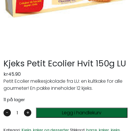
Kjeks Petit Ecolier Hvit 150g LU
kr
45.90
Petit Ecolier melkesjokolade fra LU: en kultkake for alle
gourmeter! En pakke inneholder 12 kjeks.
11 på lager
-
+
Legg i handlekurv
Kategori:
Kjeks, kaker og desserter
Stikkord:
barre
,
kaker
,
kjeks
,