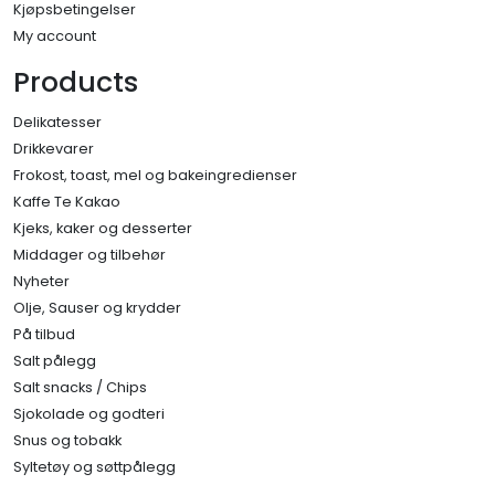
Kjøpsbetingelser
My account
Products
Delikatesser
Drikkevarer
Frokost, toast, mel og bakeingredienser
Kaffe Te Kakao
Kjeks, kaker og desserter
Middager og tilbehør
Nyheter
Olje, Sauser og krydder
På tilbud
Salt pålegg
Salt snacks / Chips
Sjokolade og godteri
Snus og tobakk
Syltetøy og søttpålegg