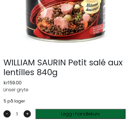
WILLIAM SAURIN Petit salé aux
lentilles 840g
kr
159.00
Linser gryte
5 på lager
-
+
Legg i handlekurv